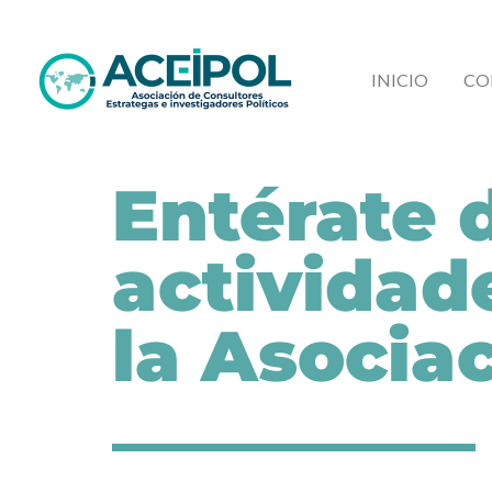
Ir
al
INICIO
CO
contenido
Entérate 
actividad
la Asocia