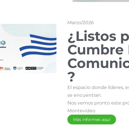
Marzo/2026
¿Listos p
Cumbre 
Comunica
?
El espacio donde líderes, e
se encuentran.
Nos vemos pronto este próx
Montevideo
Más informes aquí