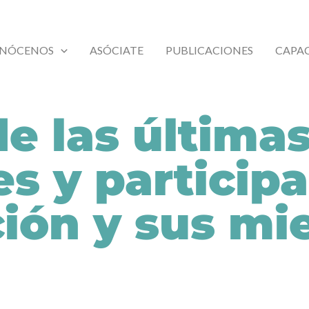
NÓCENOS
ASÓCIATE
PUBLICACIONES
CAPA
de las última
es y particip
ción y sus m